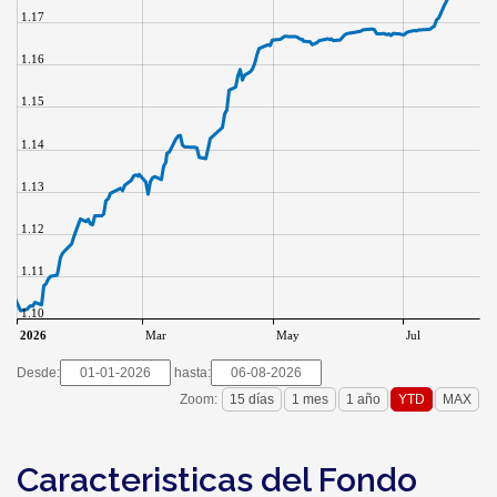
1.17
1.16
1.15
1.14
1.13
1.12
1.11
1.10
2026
Mar
May
Jul
Desde:
hasta:
Zoom:
Caracteristicas del Fondo