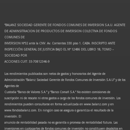
“BALANZ SOCIEDAD GERENTE DE FONDOS COMUNES DE INVERSION S.A.U. AGENTE
DE ADMINSITRACION DE PRODUCTOS DE INVERSION COLECTIVA DE FONDOS
COMUNES DE
INVERSION N°32 ante la CNV. Av. Corrientes 330 piso 1. CABA. INSCRIPTO ANTE
INSPECCIÓN GENERAL DE JUSTICIA BAJO EL N° 12486 DEL LIBRO 18, TOMO –
SOCIEDAD POR
ACCIONES CUIT: 33-70812346-9
Los rendimientos publicados son netos de gastos y honorarios del Agente de
Administración “Balanz Sociedad Gerente de Fondos Comunes de Inversión S.A.U” y de los
Agentes de
Custodia “Banco de Valores S.A.” y “Banco Comafi S.A.” No existen comisiones de
suscripción ni de rescate ni otros gastos a cargo de los fondos comunes de inversión. Los
rendimientos pueden consultarse en forma actualizada en www.balanz.com y en
www.fondosbalanz.com. En ningún caso se asegura o garantiza el resultado de la
inversión. El
anuncio de rentabilidad pasada no es garantía o promesa de rentabilidad futura. Las
inversiones en cuotapartes de fondos comunes de inversión no constituyen depósitos en